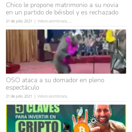
Chico le propone matrimonio a su novia
en un partido de béisbol y es rechazado
21 de julio, 2021
Videos asombrosos
,
,
,
Búsquedas populares
mujeres guapas
OSO ataca a su domador en pleno
volver a nacer
espectáculo
accidentes
21 de julio, 2021
Videos asombrosos
,
wtf
rusos
caídas
fails