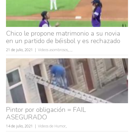
accidentes
wtf
rusos
caídas
Chico le propone matrimonio a su novia
fails
en un partido de béisbol y es rechazado
21 de julio, 2021
Videos asombrosos
,
,
,
Pintor por obligación = FAIL
ASEGURADO
14 de julio, 2021
Videos de Humor
,