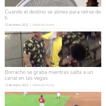
Cuando el destino se alinea para reírse de
ti
12 de enero, 2022
Videos de Humor
,
Borracho se graba mientras salta a un
canal en las vegas
12 de enero, 2022
Videos de Humor
,
Búsquedas populares
mujeres guapas
volver a nacer