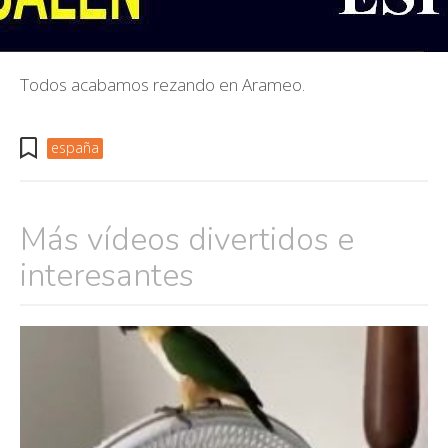
Todos acabamos rezando en Arameo.
españa
Más vídeos divertidos e
interesantes