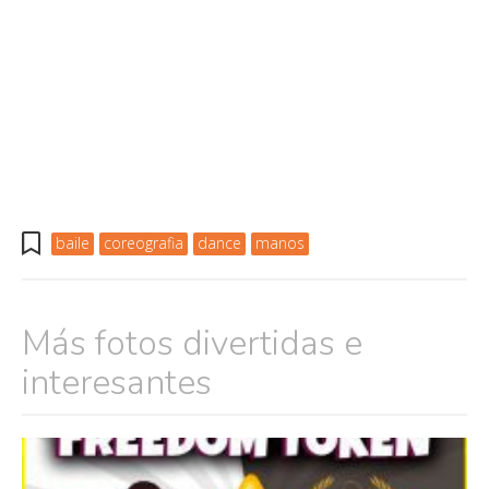
baile
coreografia
dance
manos
Más fotos divertidas e
interesantes