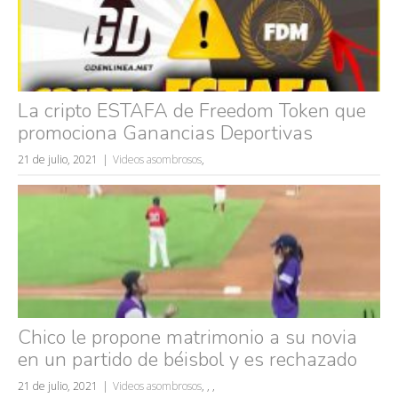
La cripto ESTAFA de Freedom Token que
promociona Ganancias Deportivas
21 de julio, 2021
Videos asombrosos
,
Chico le propone matrimonio a su novia
en un partido de béisbol y es rechazado
Búsquedas populares
21 de julio, 2021
Videos asombrosos
,
,
,
mujeres guapas