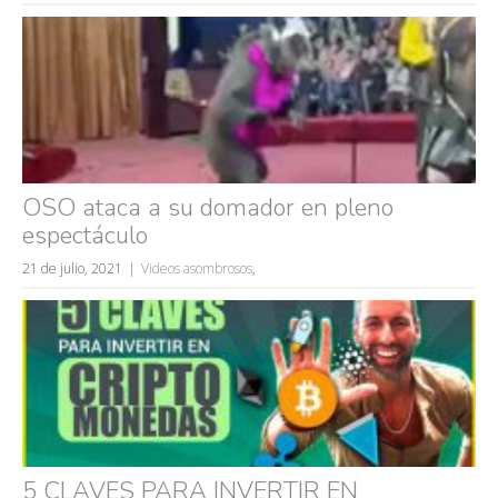
volver a nacer
accidentes
wtf
rusos
caídas
fails
OSO ataca a su domador en pleno
espectáculo
21 de julio, 2021
Videos asombrosos
,
5 CLAVES PARA INVERTIR EN