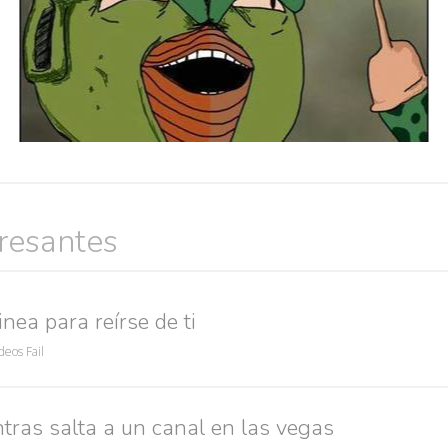
eresantes
Búsquedas populares
nea para reírse de ti
res guapas
volver a nacer
accidentes
wtf
rusos
caídas
deos Fail
tras salta a un canal en las vegas