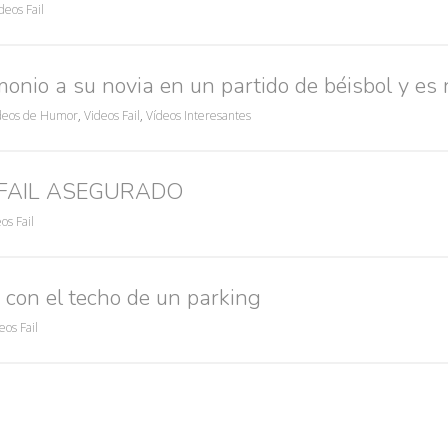
deos Fail
onio a su novia en un partido de béisbol y es
deos de Humor
,
Videos Fail
,
Vídeos Interesantes
 = FAIL ASEGURADO
os Fail
con el techo de un parking
eos Fail