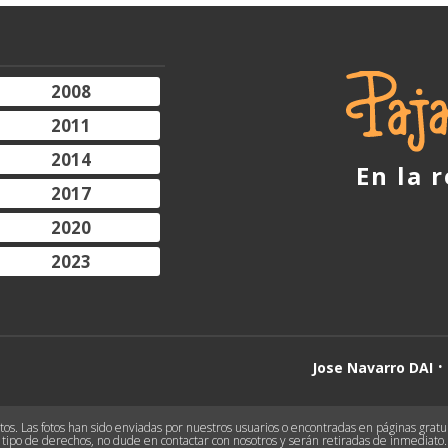
2008
2011
2014
En la 
2017
2020
2023
Jose Navarro DAI
s. Las fotos han sido enviadas por nuestros usuarios o encontradas en páginas gratuit
tipo de derechos, no dude en contactar con nosotros y serán retiradas de inmediato.