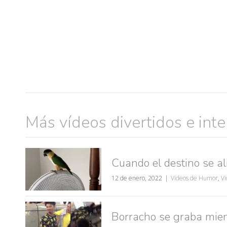
Más vídeos divertidos e int
Cuando el destino se ali
muje
12 de enero, 2022
Videos de Humor
,
Vi
Borracho se graba mien