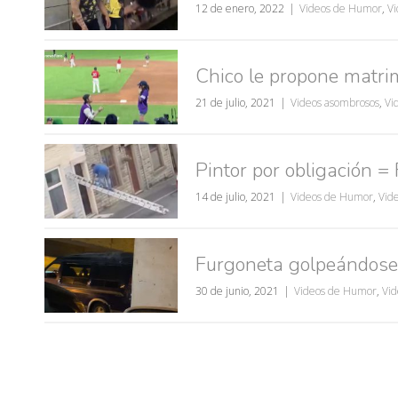
12 de enero, 2022
Videos de Humor
,
Vi
Chico le propone matrim
21 de julio, 2021
Videos asombrosos
,
Vi
Pintor por obligación
14 de julio, 2021
Videos de Humor
,
Vide
Furgoneta golpeándose 
30 de junio, 2021
Videos de Humor
,
Vid