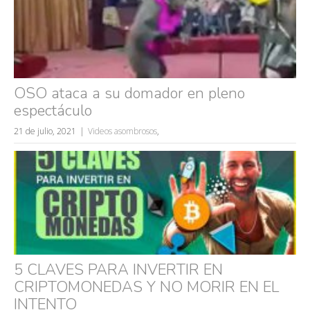
accidentes
wtf
rusos
caídas
OSO ataca a su domador en pleno
fails
espectáculo
21 de julio, 2021
Videos asombrosos
,
5 CLAVES PARA INVERTIR EN
CRIPTOMONEDAS Y NO MORIR EN EL
INTENTO