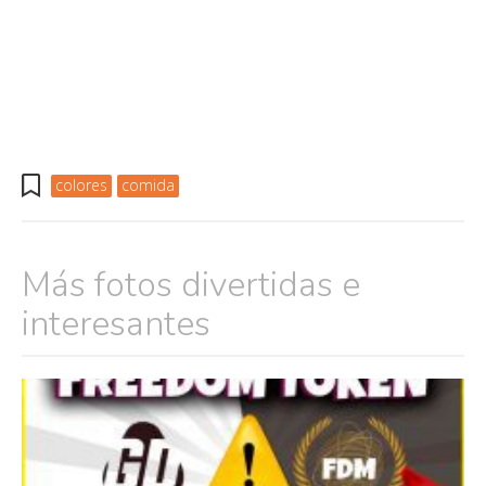
colores
comida
Más fotos divertidas e
interesantes