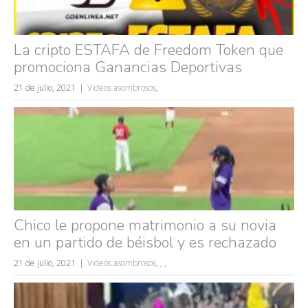
La cripto ESTAFA de Freedom Token que
promociona Ganancias Deportivas
21 de julio, 2021
Videos asombrosos
,
Chico le propone matrimonio a su novia
en un partido de béisbol y es rechazado
21 de julio, 2021
Videos asombrosos
,
,
,
Búsquedas populares
mujeres guapas
volver a nacer