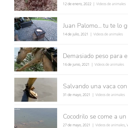
12 de enero, 2022
Videos de animales
Juan Palomo… tu te lo g
14 de julio, 2021
Videos de animales
Demasiado peso para e
16 de junio, 2021
Videos de animales
Salvando una vaca con
31 de mayo, 2021
Videos de animales
Cocodrilo se come a un 
27 de mayo, 2021
Videos de animales
,