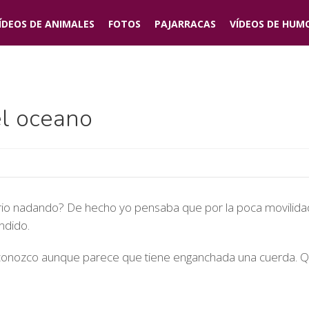
ÍDEOS DE
ANIMALES
FOTOS
PAJARRACAS
VÍDEOS DE
HUM
l oceano
io nadando? De hecho yo pensaba que por la poca movilidad
ndido.
conozco aunque parece que tiene enganchada una cuerda. Qu