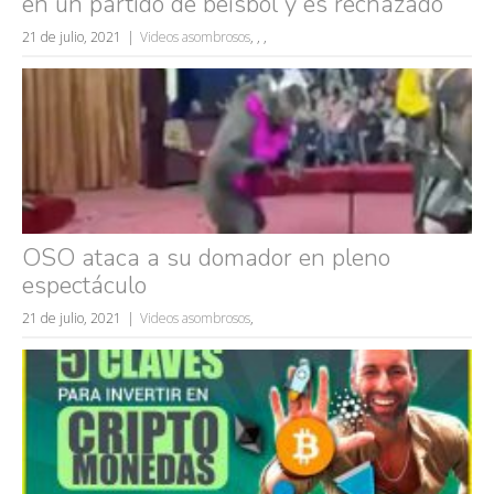
en un partido de béisbol y es rechazado
mujeres guapas
21 de julio, 2021
Videos asombrosos
,
,
,
volver a nacer
accidentes
wtf
rusos
caídas
fails
OSO ataca a su domador en pleno
espectáculo
21 de julio, 2021
Videos asombrosos
,