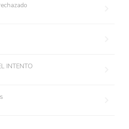
 rechazado
EL INTENTO
s