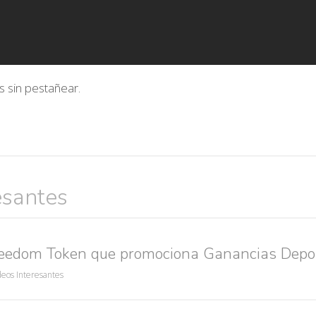
s sin pestañear.
esantes
Búsquedas populares
res guapas
volver a nacer
accidentes
wtf
rusos
caídas
reedom Token que promociona Ganancias Depo
deos Interesantes