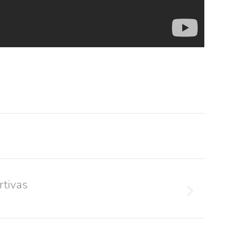
fails
rtivas