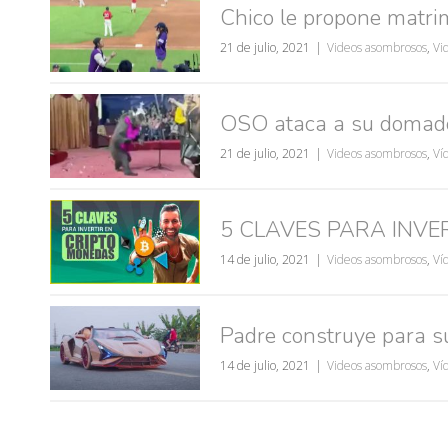
Chico le propone matrim
21 de julio, 2021
Videos asombrosos
,
Vi
OSO ataca a su domado
21 de julio, 2021
Videos asombrosos
,
Ví
5 CLAVES PARA INVE
14 de julio, 2021
Videos asombrosos
,
Ví
Padre construye para s
14 de julio, 2021
Videos asombrosos
,
Ví