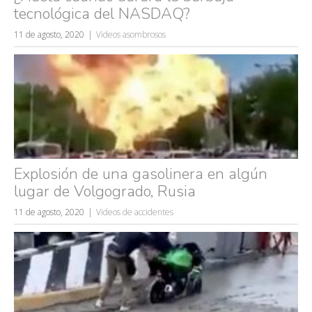
tecnológica del NASDAQ?
11 de agosto, 2020
Videos asombrosos
Búsquedas populares
mujeres guapas
volver a nacer
Explosión de una gasolinera en algún
accidentes
lugar de Volgogrado, Rusia
wtf
11 de agosto, 2020
Videos de accidentes
rusos
caídas
fails