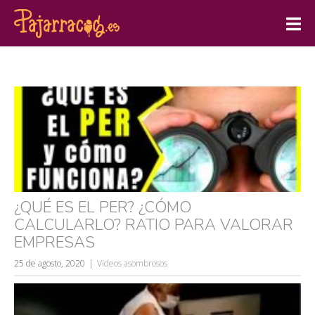
¿QUÉ ES EL PER? ¿CÓMO
CALCULARLO? RATIO PARA VALORAR
EMPRESAS
25 de agosto, 2020
Videos asombrosos