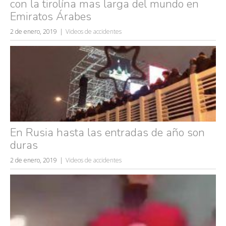
accidentes
con la tirolína mas larga del mundo en
Emiratos Árabes
wtf
rusos
2 de enero, 2019
Videos de accidentes
caídas
fails
En Rusia hasta las entradas de año son
duras
2 de enero, 2019
Videos de accidentes