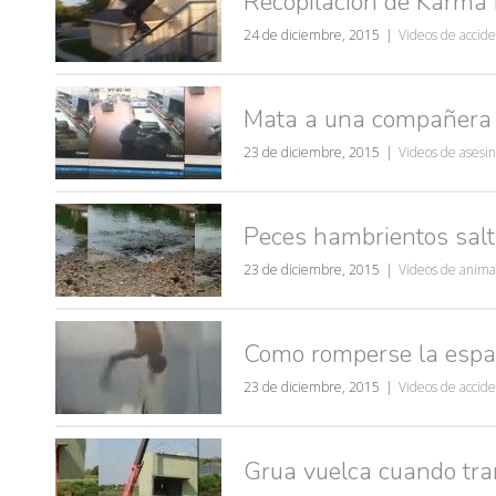
Recopilación de Karma 
muje
24 de diciembre, 2015
Videos de accid
Mata a una compañera d
23 de diciembre, 2015
Videos de asesin
Peces hambrientos salta
23 de diciembre, 2015
Videos de anima
Como romperse la espa
23 de diciembre, 2015
Videos de accid
Grua vuelca cuando tra