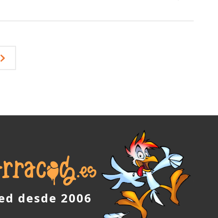
red desde 2006