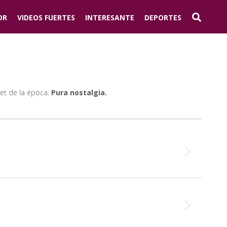
OR
VIDEOS FUERTES
INTERESANTE
DEPORTES
net de la época.
Pura nostalgia.