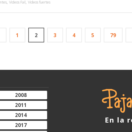
entes
,
Videos Fail
,
Videos fuertes
1
2
3
4
5
79
2008
2011
2014
En la 
2017