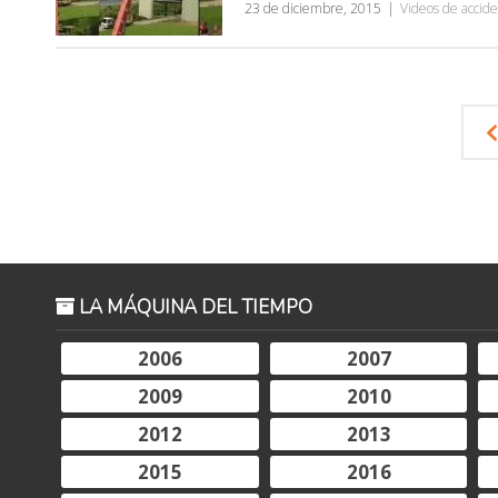
23 de diciembre, 2015
Videos de accid
LA MÁQUINA DEL TIEMPO
2006
2007
2009
2010
2012
2013
2015
2016