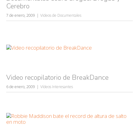
Cerebro
7 de enero, 2009
Videos de Documentales
Búsquedas populares
mujeres guapas
volver a nacer
accidentes
Video recopilatorio de BreakDance
wtf
6 de enero, 2009
Vídeos Interesantes
rusos
caídas
fails