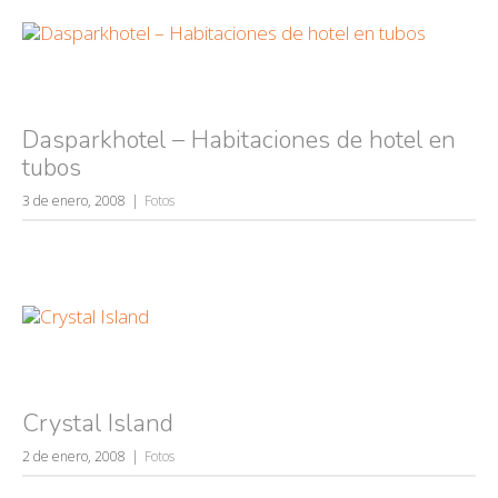
Dasparkhotel – Habitaciones de hotel en
tubos
Búsquedas populares
3 de enero, 2008
Fotos
mujeres guapas
volver a nacer
accidentes
wtf
rusos
caídas
fails
Crystal Island
2 de enero, 2008
Fotos