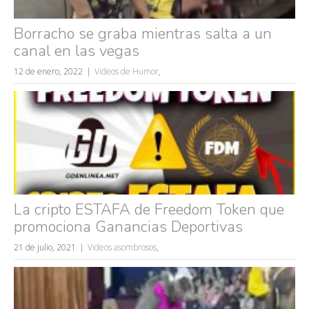
Borracho se graba mientras salta a un
canal en las vegas
12 de enero, 2022
Videos de Humor
,
Búsquedas populares
mujeres guapas
La cripto ESTAFA de Freedom Token que
volver a nacer
promociona Ganancias Deportivas
accidentes
21 de julio, 2021
Videos asombrosos
,
wtf
rusos
caídas