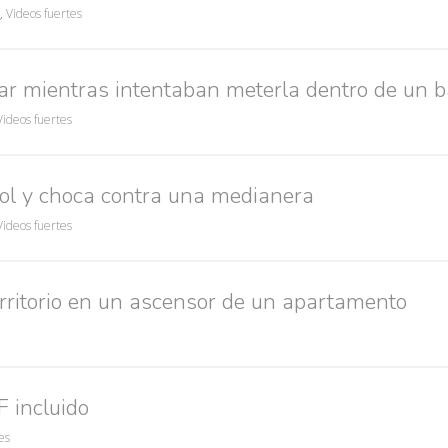
,
Videos fuertes
mar mientras intentaban meterla dentro de un b
Videos fuertes
rol y choca contra una medianera
Videos fuertes
ritorio en un ascensor de un apartamento
F incluido
es