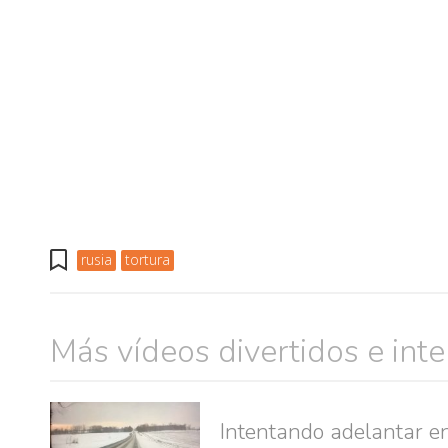
rusia
tortura
Más vídeos divertidos e int
muje
Intentando adelantar e