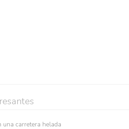
eresantes
Búsquedas populares
res guapas
volver a nacer
accidentes
wtf
rusos
caídas
n una carretera helada