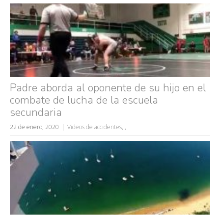
caídas
fails
Padre aborda al oponente de su hijo en el
combate de lucha de la escuela
secundaria
22 de enero, 2020
Videos de accidentes
,
,