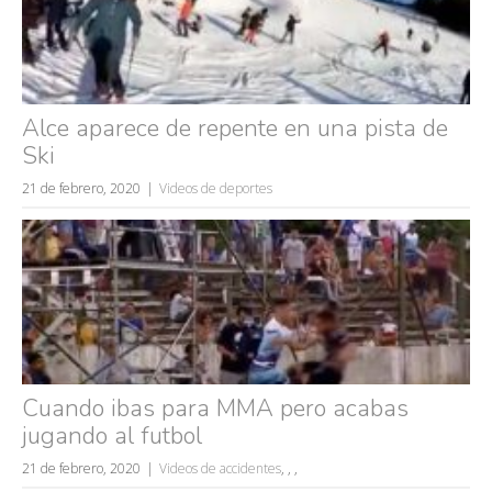
Alce aparece de repente en una pista de
Ski
21 de febrero, 2020
Videos de deportes
Búsquedas populares
mujeres guapas
volver a nacer
Cuando ibas para MMA pero acabas
accidentes
jugando al futbol
wtf
rusos
21 de febrero, 2020
Videos de accidentes
,
,
,