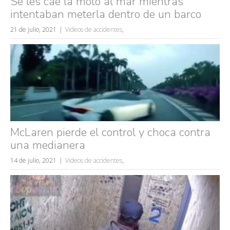
Se les cae la moto al mar mientras
intentaban meterla dentro de un barco
21 de julio, 2021
Videos de accidentes
,
Búsquedas populares
mujeres guapas
McLaren pierde el control y choca contra
volver a nacer
una medianera
accidentes
14 de julio, 2021
Videos de accidentes
wtf
,
rusos
caídas
fails