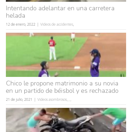
rusos
Intentando adelantar en una carretera
caídas
helada
fails
12 de enero, 2022
Videos de accidentes
,
Chico le propone matrimonio a su novia
en un partido de béisbol y es rechazado
21 de julio, 2021
Videos asombrosos
,
,
,