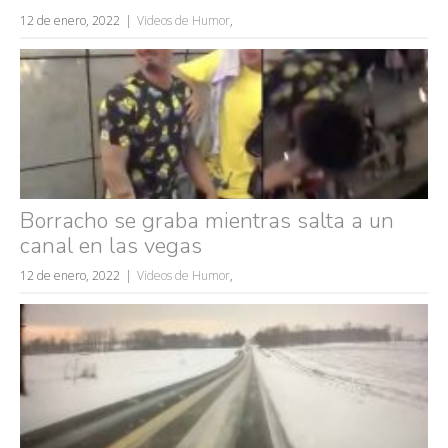
12 de enero, 2022
Videos de Humor
,
Borracho se graba mientras salta a un
canal en las vegas
12 de enero, 2022
Videos de Humor
,
Búsquedas populares
mujeres guapas
volver a nacer
accidentes
wtf